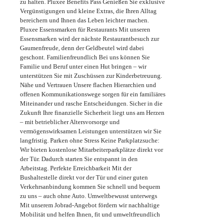
zu halten.
Pluxee Benefits Pass
Genießen Sie exklusive
Vergünstigungen und kleine Extras, die Ihren Alltag
bereichern und Ihnen das Leben leichter machen.
Pluxee Essensmarken für Restaurants
Mit unseren
Essensmarken wird der nächste Restaurantbesuch zur
Gaumenfreude, denn der Geldbeutel wird dabei
geschont.
Familienfreundlich
Bei uns können Sie
Familie und Beruf unter einen Hut bringen – wir
unterstützen Sie mit Zuschüssen zur Kinderbetreuung.
Nähe und Vertrauen
Unsere flachen Hierarchien und
offenen Kommunikationswege sorgen für ein familiäres
Miteinander und rasche Entscheidungen.
Sicher in die
Zukunft
Ihre finanzielle Sicherheit liegt uns am Herzen
– mit betrieblicher Altersvorsorge und
vermögenswirksamen Leistungen unterstützen wir Sie
langfristig.
Parken ohne Stress
Keine Parkplatzsuche:
Wir bieten kostenlose Mitarbeiterparkplätze direkt vor
der Tür. Dadurch starten Sie entspannt in den
Arbeitstag.
Perfekte Erreichbarkeit
Mit der
Bushaltestelle direkt vor der Tür und einer guten
Verkehrsanbindung kommen Sie schnell und bequem
zu uns – auch ohne Auto.
Umweltbewusst unterwegs
Mit unserem Jobrad-Angebot fördern wir nachhaltige
Mobilität und helfen Ihnen, fit und umweltfreundlich