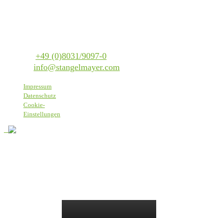
Textilservice Stangelmayer GmbH
Werkstraße 1
83059 Kolbermoor
Telefon:
+49 (0)8031/9097-0
E-Mail:
info@stangelmayer.com
Impressum
Datenschutz
Cookie-
Einstellungen
Bei Stangelmayer heißen wir alle Menschen willkommen, daher
nutzen wir eine sprachlich einfache Form, die alle einschließt, ohne
spezifische, gendergerechte Formulierungen.
© 2025 Textilservice Stangelmayer GmbH