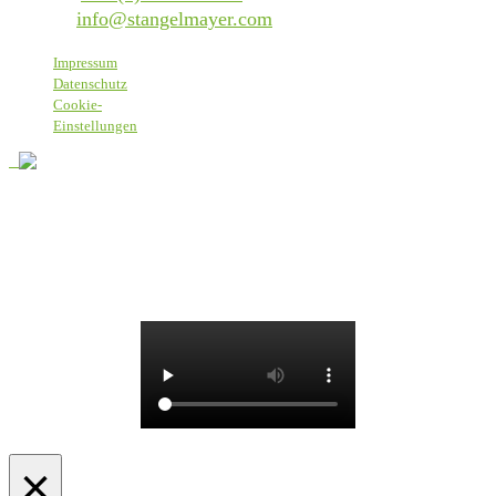
E-Mail:
info@stangelmayer.com
Impressum
Datenschutz
Cookie-
Einstellungen
Bei Stangelmayer heißen wir alle Menschen willkommen, daher
nutzen wir eine sprachlich einfache Form, die alle einschließt, ohne
spezifische, gendergerechte Formulierungen.
© 2025 Textilservice Stangelmayer GmbH
×