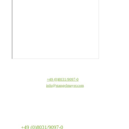
Textilservice Stangelmayer GmbH
Werkstraße 1
Telefon:
+49 (0)8031/9097-0
83059 Kolbermoor
E-Mail:
info@stangelmayer.com
Textilservice Stangelmayer GmbH
Werkstraße 1
83059 Kolbermoor
Telefon:
+49 (0)8031/9097-0