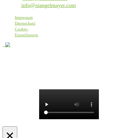
E-Mail:
info@stangelmayer.com
Impressum
Datenschutz
Cookie-
Einstellungen
Bei Stangelmayer heißen wir alle Menschen willkommen, daher
nutzen wir eine sprachlich einfache Form, die alle einschließt, ohne
spezifische, gendergerechte Formulierungen.
© 2025 Textilservice Stangelmayer GmbH
×