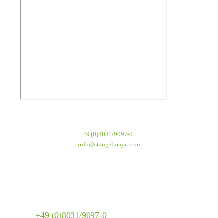
Textilservice Stangelmayer GmbH
Werkstraße 1
Telefon:
+49 (0)8031/9097-0
83059 Kolbermoor
E-Mail:
info@stangelmayer.com
Textilservice Stangelmayer GmbH
Werkstraße 1
83059 Kolbermoor
Telefon:
+49 (0)8031/9097-0